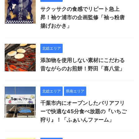
サクッサクの食感でリピート急上
昇！袖ケ浦市の企画監修「袖っ粉唐
揚げおかき」
北総エリア
添加物を使用しない素材にこだわる
昔ながらのお煎餅！野田「喜八堂」
北総エリア
県南エリア
千葉市内にオープンしたバリアフリ
ーで快適な45分食べ放題の『いちご
狩り』！「ふぁいんファーム」