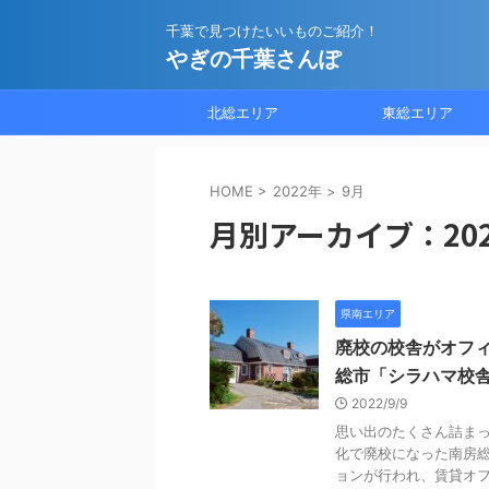
千葉で見つけたいいものご紹介！
やぎの千葉さんぽ
北総エリア
東総エリア
HOME
>
2022年
>
9月
月別アーカイブ：202
県南エリア
廃校の校舎がオフ
総市「シラハマ校
2022/9/9
思い出のたくさん詰ま
化で廃校になった南房
ョンが行われ、賃貸オフィ