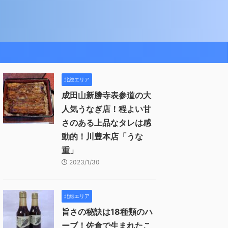
北総エリア
成田山新勝寺表参道の大
人気うなぎ店！程よい甘
さのある上品なタレは感
動的！川豊本店「うな
重」
2023/1/30
北総エリア
旨さの秘訣は18種類のハ
ーブ！佐倉で生まれたこ