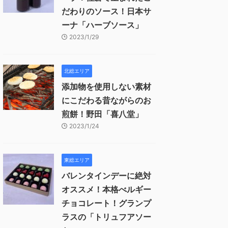
だわりのソース！日本サ
ーナ「ハーブソース」
2023/1/29
北総エリア
添加物を使用しない素材
にこだわる昔ながらのお
煎餅！野田「喜八堂」
2023/1/24
東総エリア
バレンタインデーに絶対
オススメ！本格べルギー
チョコレート！グランプ
ラスの「トリュフアソー