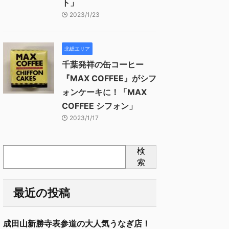
ト」
2023/1/23
北総エリア
千葉発祥の缶コーヒー
『MAX COFFEE』がシフ
ォンケーキに！「MAX
COFFEE シフォン」
2023/1/17
検
索
最近の投稿
成田山新勝寺表参道の大人気うなぎ店！